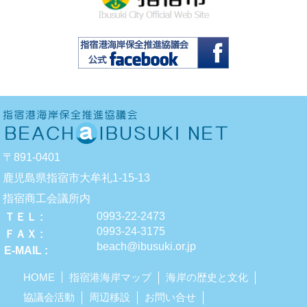
〒891-0401
鹿児島県指宿市大牟礼1-15-13
指宿商工会議所内
0993-22-2473
ＴＥＬ
0993-24-3175
ＦＡＸ
beach@ibusuki.or.jp
E-MAIL
HOME
指宿港海岸マップ
海岸の歴史と文化
協議会活動
周辺移設
お問い合せ